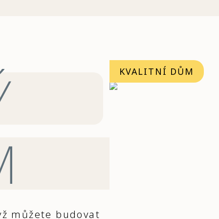
Ý
KVALITNÍ DŮM
M
dyž můžete budovat