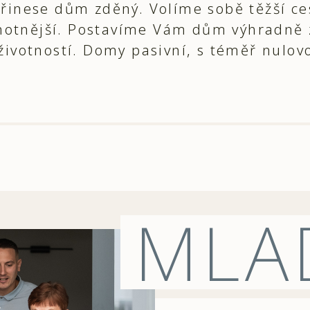
 přinese dům zděný. Volíme sobě těžší 
odnotnější. Postavíme Vám dům výhradně 
životností. Domy pasivní, s téměř nulov
MLA