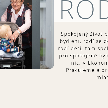
RO
Spokojený život 
bydlení, rodí se 
rodí děti, tam spo
pro spokojené byd
nic. V Ekono
Pracujeme a pr
mla