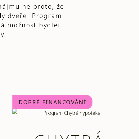
 nájmu ne proto, že
ely dveře. Program
vá možnost bydlet
y.
DOBRÉ FINANCOVÁNÍ