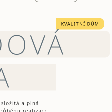
KVALITNÍ DŮM
DOVÁ
A
složitá a plná
průběhu realizace.