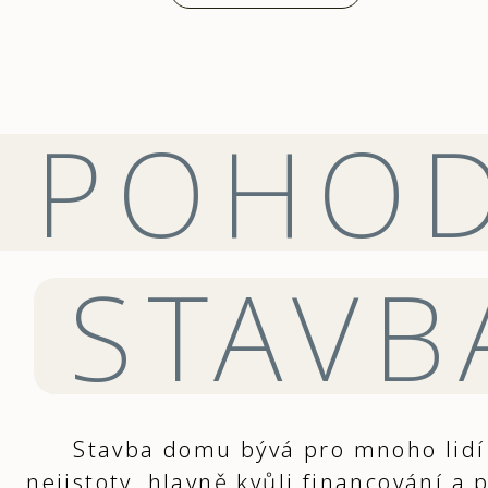
POHO
STAVB
Stavba domu bývá pro mnoho lidí 
nejistoty, hlavně kvůli financování a 