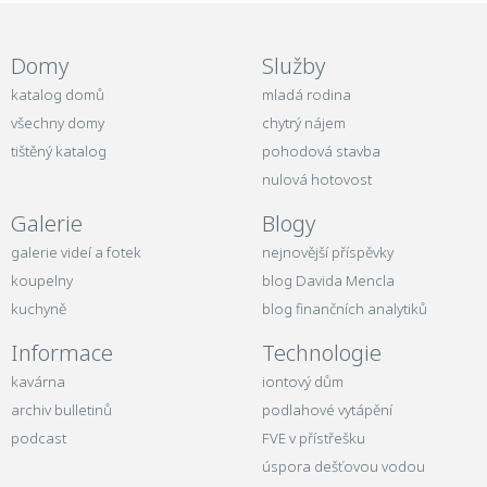
Domy
Služby
katalog domů
mladá rodina
všechny domy
chytrý nájem
tištěný katalog
pohodová stavba
nulová hotovost
Galerie
Blogy
galerie videí a fotek
nejnovější příspěvky
koupelny
blog Davida Mencla
kuchyně
blog finančních analytiků
Informace
Technologie
kavárna
iontový dům
archiv bulletinů
podlahové vytápění
podcast
FVE v přístřešku
úspora dešťovou vodou