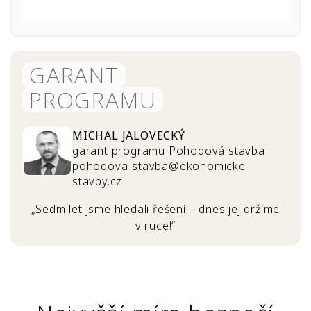
GARANT
PROGRAMU
MICHAL JALOVECKÝ
garant programu Pohodová stavba
pohodova-stavba@ekonomicke-
stavby.cz
„Sedm let jsme hledali řešení – dnes jej držíme
v ruce!“