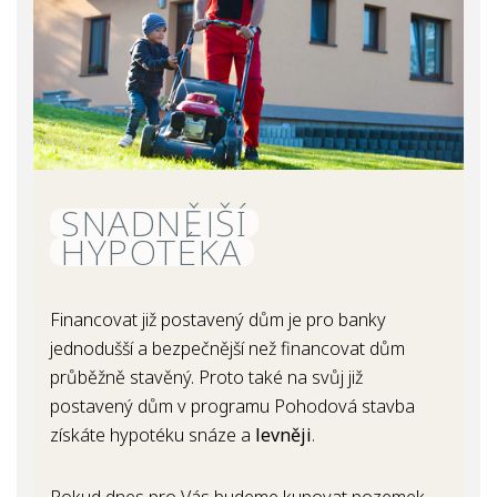
SNADNĚJŠÍ
HYPOTÉKA
Financovat již postavený dům je pro banky
jednodušší a bezpečnější než financovat dům
průběžně stavěný. Proto také na svůj již
postavený dům v programu Pohodová stavba
získáte hypotéku snáze a
levněji
.
Pokud dnes pro Vás budeme kupovat pozemek,