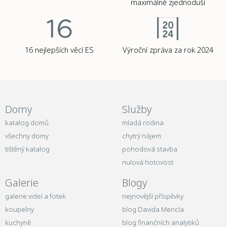
maximálně zjednoduší
16 nejlepších věcí ES
Výroční zpráva za rok 2024
Domy
Služby
katalog domů
mladá rodina
všechny domy
chytrý nájem
tištěný katalog
pohodová stavba
nulová hotovost
Galerie
Blogy
galerie videí a fotek
nejnovější příspěvky
koupelny
blog Davida Mencla
kuchyně
blog finančních analytiků