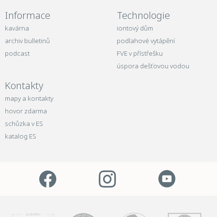
Informace
Technologie
kavárna
iontový dům
archiv bulletinů
podlahové vytápění
podcast
FVE v přístřešku
úspora dešťovou vodou
Kontakty
mapy a kontakty
hovor zdarma
schůzka v ES
katalog ES