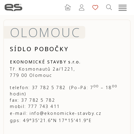
OLOMOUC
SÍDLO POBOČKY
EKONOMICKÉ STAVBY s.r.o.
Tř. Kosmonautů 2a/1221,
779 00 Olomouc
00
00
telefon: 37 782 5 782 (Po–Pá: 7
– 18
hodin)
fax: 37 782 5 782
mobil: 777 743 411
e-mail:
info@ekonomicke-stavby.cz
gps: 49°35'21.6"N 17°15'41.9"E