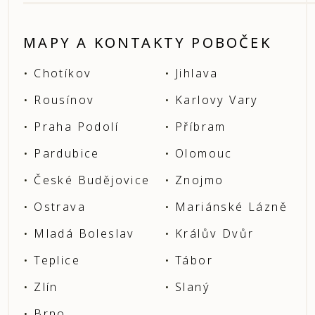
MAPY A KONTAKTY POBOČEK
Chotíkov
Jihlava
Rousínov
Karlovy Vary
Praha Podolí
Příbram
Pardubice
Olomouc
České Budějovice
Znojmo
Ostrava
Mariánské Lázně
Mladá Boleslav
Králův Dvůr
Teplice
Tábor
Zlín
Slaný
Brno