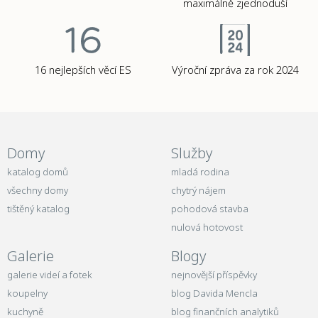
maximálně zjednoduší
16 nejlepších věcí ES
Výroční zpráva za rok 2024
Domy
Služby
katalog domů
mladá rodina
všechny domy
chytrý nájem
tištěný katalog
pohodová stavba
nulová hotovost
Galerie
Blogy
galerie videí a fotek
nejnovější příspěvky
koupelny
blog Davida Mencla
kuchyně
blog finančních analytiků