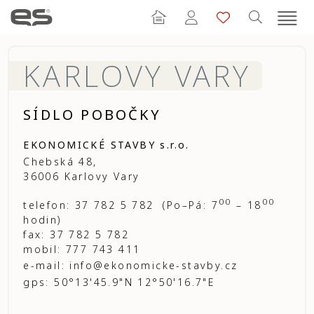
KARLOVY VARY
SÍDLO POBOČKY
EKONOMICKÉ STAVBY s.r.o.
Chebská 48,
36006 Karlovy Vary
00
00
telefon: 37 782 5 782 (Po–Pá: 7
– 18
hodin)
fax: 37 782 5 782
mobil: 777 743 411
e-mail:
info@ekonomicke-stavby.cz
gps: 50°13'45.9"N 12°50'16.7"E