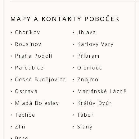
MAPY A KONTAKTY POBOČEK
Chotíkov
Jihlava
Rousínov
Karlovy Vary
Praha Podolí
Příbram
Pardubice
Olomouc
České Budějovice
Znojmo
Ostrava
Mariánské Lázně
Mladá Boleslav
Králův Dvůr
Teplice
Tábor
Zlín
Slaný
Brno