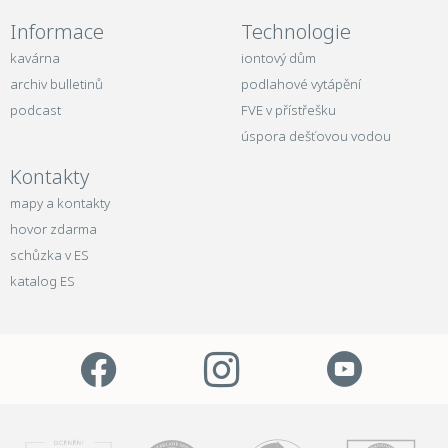
Informace
Technologie
kavárna
iontový dům
archiv bulletinů
podlahové vytápění
podcast
FVE v přístřešku
úspora dešťovou vodou
Kontakty
mapy a kontakty
hovor zdarma
schůzka v ES
katalog ES