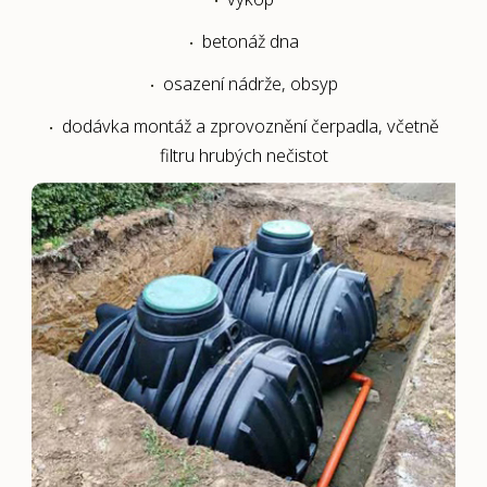
betonáž dna
osazení nádrže, obsyp
dodávka montáž a zprovoznění čerpadla, včetně
filtru hrubých nečistot