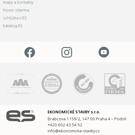
mapy a kontakty
hovor zdarma
schůzka v ES
katalog ES
EKONOMICKÉ STAVBY s.r.o.
Brabcova 1159/2, 147 00 Praha 4 – Podolí
+420 602 43 54 52
info@ekonomicke-stavby.cz