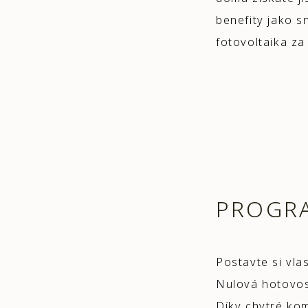
benefity jako s
fotovoltaika za 
PROGR
Postavte si vl
Nulová hotovost
Díky chytré ko