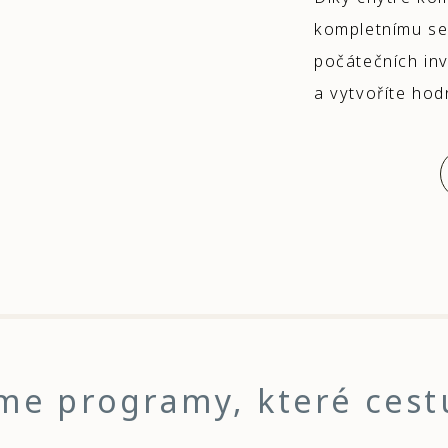
kompletnímu se
počátečních inv
a vytvoříte hod
jsme programy, které ces