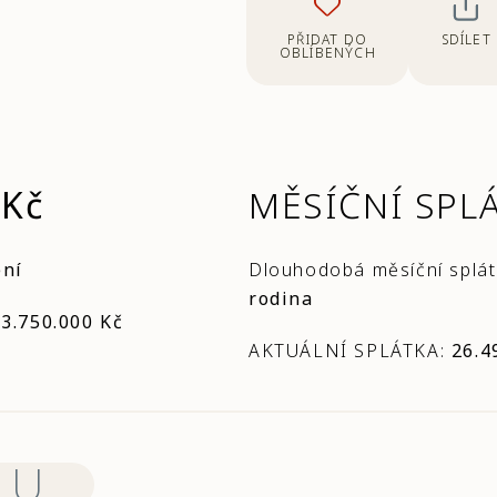
PŘIDAT DO
SDÍLET
OBLÍBENÝCH
 Kč
MĚSÍČNÍ SPL
ení
Dlouhodobá měsíční splá
rodina
:
3.750.000 Kč
AKTUÁLNÍ SPLÁTKA:
26.4
MU