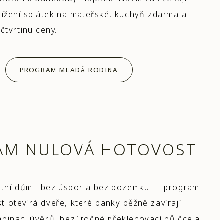
nížení splátek na mateřské, kuchyň zdarma a
čtvrtinu ceny.
PROGRAM MLADÁ RODINA
AM NULOVÁ HOTOVOST
astní dům i bez úspor a bez pozemku — program
 otevírá dveře, které banky běžně zavírají.
mbinaci úvěrů, bezúročné překlenovací půjčce a