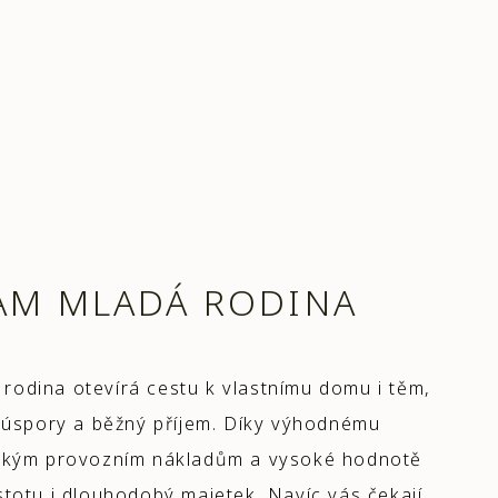
AM MLADÁ RODINA
rodina otevírá cestu k vlastnímu domu i těm,
é úspory a běžný příjem. Díky výhodnému
ízkým provozním nákladům a vysoké hodnotě
stotu i dlouhodobý majetek. Navíc vás čekají