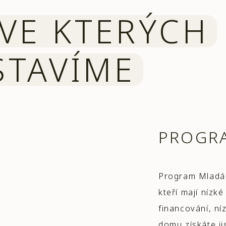
VE KTERÝCH
STAVÍME
PROGR
Program Mladá 
kteří mají nízk
financování, n
domu získáte ji