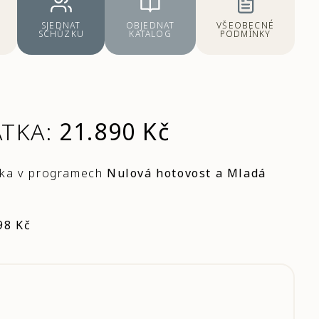
SJEDNAT
OBJEDNAT
VŠEOBECNÉ
SCHŮZKU
KATALOG
PODMÍNKY
ÁTKA:
21.890 Kč
tka v programech
Nulová hotovost a Mladá
98 Kč