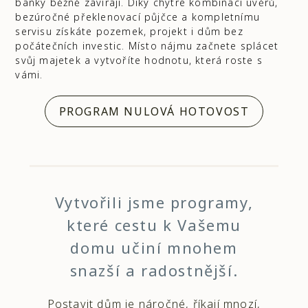
banky běžně zavírají. Díky chytré kombinaci úvěrů,
bezúročné překlenovací půjčce a kompletnímu
servisu získáte pozemek, projekt i dům bez
počátečních investic. Místo nájmu začnete splácet
svůj majetek a vytvoříte hodnotu, která roste s
vámi.
PROGRAM NULOVÁ HOTOVOST
Vytvořili jsme programy,
které cestu k Vašemu
domu učiní mnohem
snazší a radostnější.
Postavit dům je náročné, říkají mnozí,