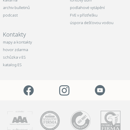
kavárna
iontový dům
archiv bulletinů
podlahové vytápění
podcast
FVE v přístřešku
úspora dešťovou vodou
Kontakty
mapy a kontakty
hovor zdarma
schůzka v ES
katalog ES