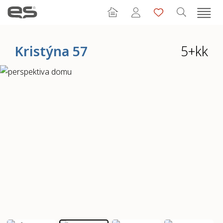
Kristýna 57
5+kk