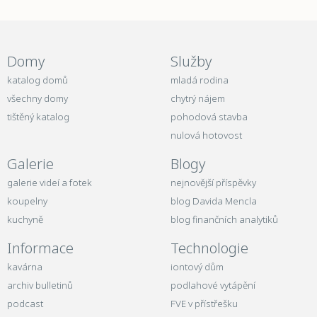
Domy
Služby
katalog domů
mladá rodina
všechny domy
chytrý nájem
tištěný katalog
pohodová stavba
nulová hotovost
Galerie
Blogy
galerie videí a fotek
nejnovější příspěvky
koupelny
blog Davida Mencla
kuchyně
blog finančních analytiků
Informace
Technologie
kavárna
iontový dům
archiv bulletinů
podlahové vytápění
podcast
FVE v přístřešku