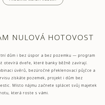
AM NULOVÁ HOTOVOST
astní dům i bez úspor a bez pozemku — program
 otevírá dveře, které banky běžně zavírají.
mbinaci úvěrů, bezúročné překlenovací půjčce a
rvisu získáte pozemek, projekt i dům bez
estic. Místo nájmu začnete splácet svůj majetek
notu, která roste s vámi.