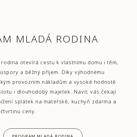
AM MLADÁ RODINA
rodina otevírá cestu k vlastnímu domu i těm,
é úspory a běžný příjem. Díky výhodnému
ízkým provozním nákladům a vysoké hodnotě
stotu i dlouhodobý majetek. Navíc vás čekají
nížení splátek na mateřské, kuchyň zdarma a
čtvrtinu ceny.
PROGRAM MLADÁ RODINA