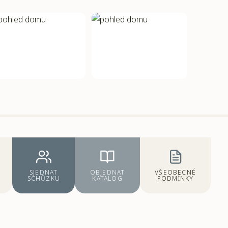
SJEDNAT
OBJEDNAT
VŠEOBECNÉ
SCHŮZKU
KATALOG
PODMÍNKY