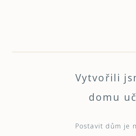
Vytvořili 
domu uči
Postavit dům je n