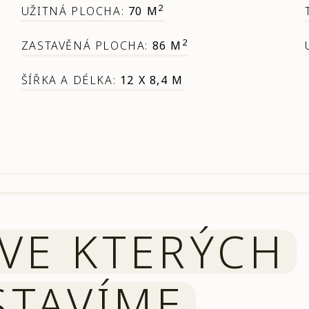
2
UŽITNÁ PLOCHA:
70 M
2
ZASTAVĚNÁ PLOCHA:
86 M
ŠÍŘKA A DÉLKA:
12 X 8,4 M
VE KTERÝCH
STAVÍME