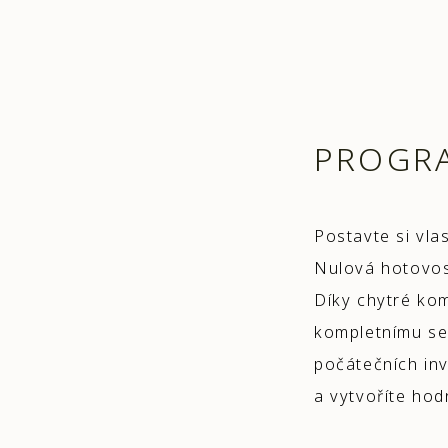
PROGR
Postavte si vl
Nulová hotovost
Díky chytré ko
kompletnímu se
počátečních inv
a vytvoříte hod