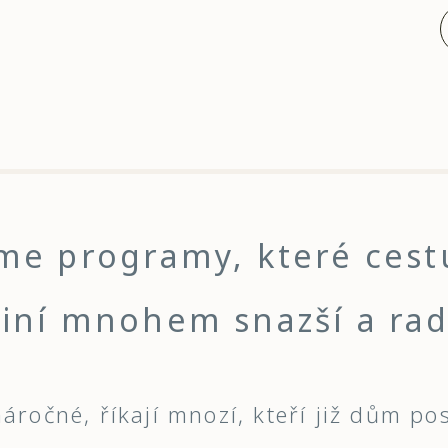
jsme programy, které ces
ní mnohem snazší a rad
áročné, říkají mnozí, kteří již dům pos