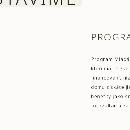
PROGR
Program Mladá 
kteří mají nízk
financování, n
domu získáte ji
benefity jako s
fotovoltaika za 