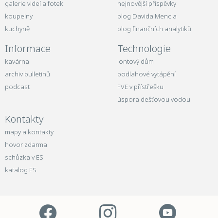
galerie videí a fotek
nejnovější příspěvky
koupelny
blog Davida Mencla
kuchyně
blog finančních analytiků
Informace
Technologie
kavárna
iontový dům
archiv bulletinů
podlahové vytápění
podcast
FVE v přístřešku
úspora dešťovou vodou
Kontakty
mapy a kontakty
hovor zdarma
schůzka v ES
katalog ES